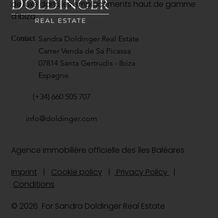
de luxe dans les emplacements haut de gamme
d'Ibiza.
Sandra Doldinger Real Estate
Contact
Carrer Venda de Sa Picassa
07814 Santa Gertrudis - Ibiza
Espagne
(+34) 660 505 707
info@doldinger.com
Agence immobilière officielle des îles Baléares
Imprint
|
Cookie policy
|
Privacy Policy
|
Conditions
© 2026 For Sandra Doldinger Real Estate