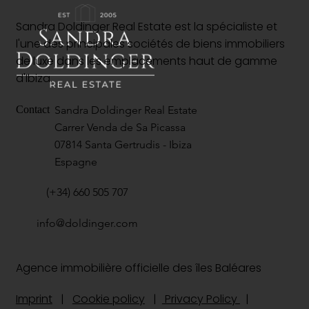
Sandra Doldinger Real Estate est la spécialiste et
l'une des principales sociétés de biens immobiliers
de luxe dans les emplacements haut de gamme
d'Ibiza.
Sandra Doldinger Real Estate
Contact
Carrer Venda de Sa Picassa
07814 Santa Gertrudis - Ibiza
Espagne
(+34) 660 505 707
info@doldinger.com
Agence immobilière officielle des îles Baléares
Imprint
|
Cookie policy
|
Privacy Policy
|