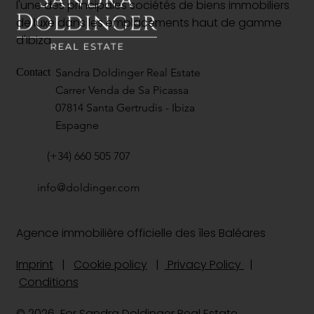
l'une des principales sociétés de biens immobiliers
de luxe dans les emplacements haut de gamme
d'Ibiza.
Sandra Doldinger Real Estate
Contact
Carrer Venda de Sa Picassa
07814 Santa Gertrudis - Ibiza
Espagne
(+34) 660 505 707
info@doldinger.com
Agence immobilière officielle des îles Baléares
Imprint
|
Cookie policy
|
Privacy Policy
|
Conditions
© 2026 For Sandra Doldinger Real Estate