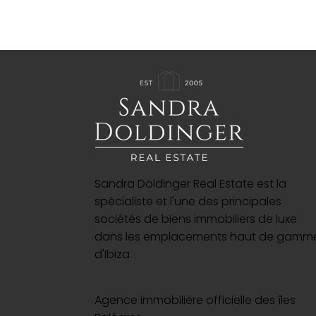
Sandra Doldinger Real Estate est la
spécialiste et l'une des principales
sociétés de biens immobiliers de luxe
dans les emplacements haut de gamm
d'Ibiza.
Agence immobilière officielle des îles