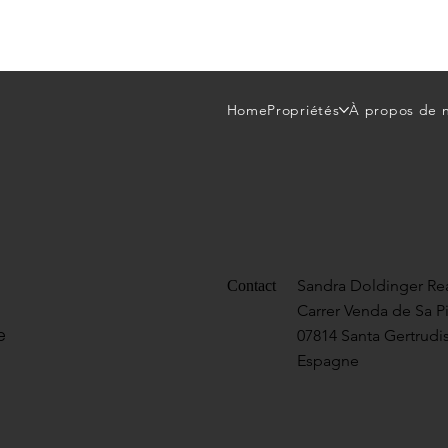
Home
Propriétés
À propos de 
Sandra Doldinger Rea
Contact
Carrer Venda de Sa P
e
07814 Santa Gertrudis
Espagne