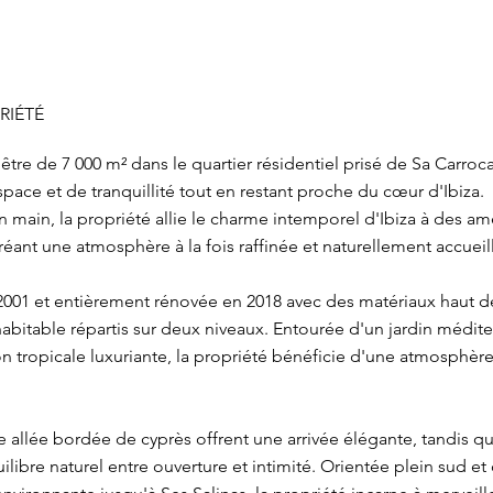
RIÉTÉ
être de 7 000 m² dans le quartier résidentiel prisé de Sa Carroca
space et de tranquillité tout en restant proche du cœur d'Ibiza.
n main, la propriété allie le charme intemporel d'Ibiza à des a
ant une atmosphère à la fois raffinée et naturellement accueil
 2001 et entièrement rénovée en 2018 avec des matériaux haut de
habitable répartis sur deux niveaux. Entourée d'un jardin médit
n tropicale luxuriante, la propriété bénéficie d'une atmosphère 
 allée bordée de cyprès offrent une arrivée élégante, tandis q
ilibre naturel entre ouverture et intimité. Orientée plein sud e