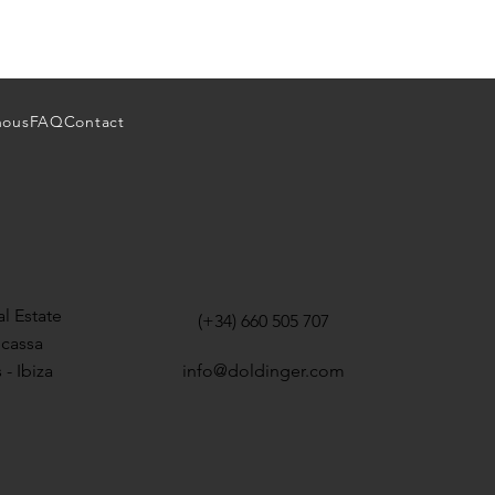
nous
FAQ
Contact
l Estate
(+34) 660 505 707
icassa
 - Ibiza
info@doldinger.com