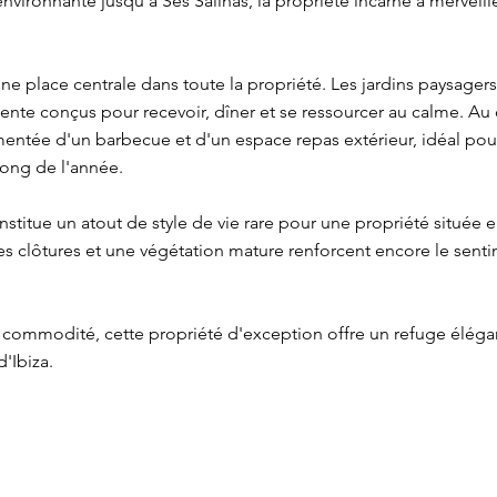
nvironnante jusqu'à Ses Salinas, la propriété incarne à merveill
une place centrale dans toute la propriété. Les jardins paysag
ente conçus pour recevoir, dîner et se ressourcer au calme. Au 
entée d'un barbecue et d'un espace repas extérieur, idéal pou
 long de l'année.
stitue un atout de style de vie rare pour une propriété située en
s clôtures et une végétation mature renforcent encore le senti
t commodité, cette propriété d'exception offre un refuge élégan
d'Ibiza.