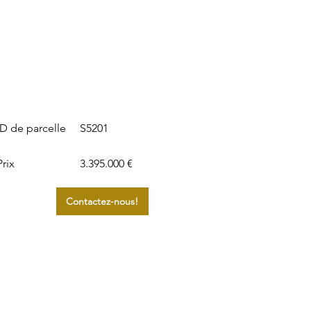
S5201
ID de parcelle
Prix
3.395.000 €
Contactez-nous!