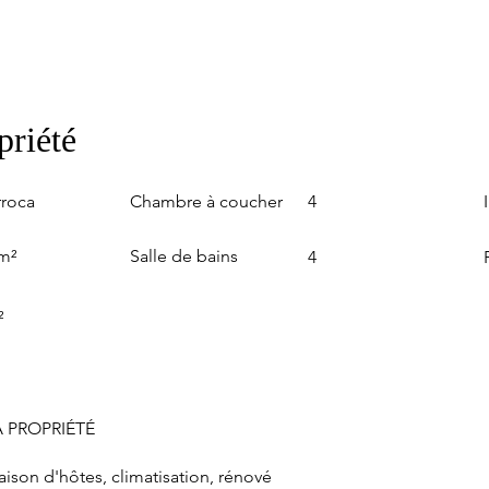
priété
Chambre à coucher
rroca
4
Salle de bains
m²
4
²
 PROPRIÉTÉ
aison d'hôtes, climatisation, rénové