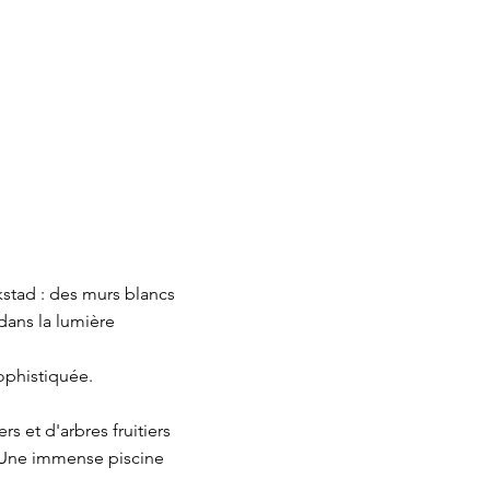
kstad : des murs blancs
dans la lumière
sophistiquée.
s et d'arbres fruitiers
e. Une immense piscine