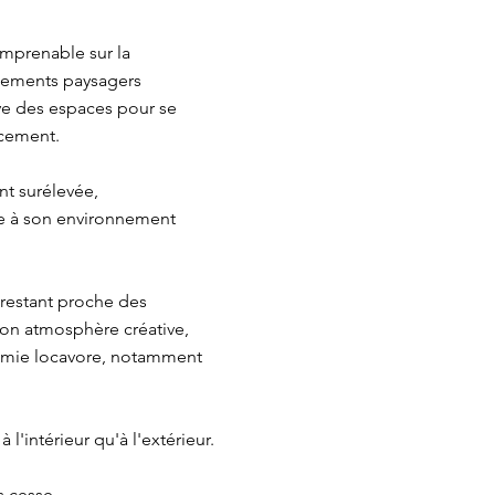
imprenable sur la
gements paysagers
ve des espaces pour se
rcement.
nt surélevée,
ée à son environnement
n restant proche des
son atmosphère créative,
nomie locavore, notamment
'intérieur qu'à l'extérieur.
s cesse.