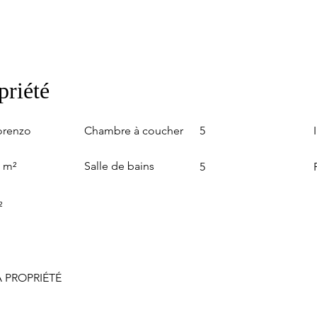
priété
Chambre à coucher
orenzo
5
Salle de bains
0 m²
5
²
 PROPRIÉTÉ