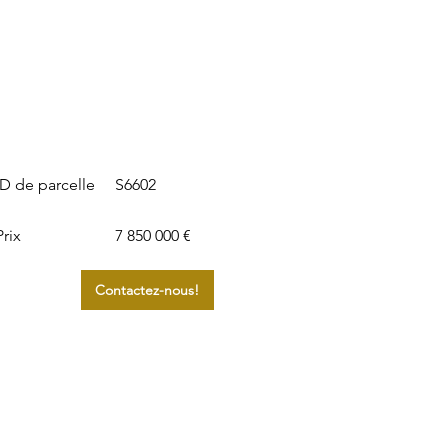
S6602
ID de parcelle
Prix
7 850 000 €
Contactez-nous!