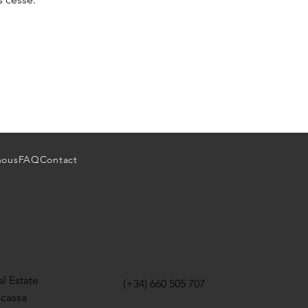
nous
FAQ
Contact
l Estate
(+34) 660 505 707
icassa