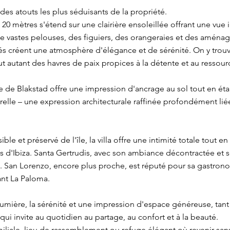
 des atouts les plus séduisants de la propriété.
0 mètres s'étend sur une clairière ensoleillée offrant une vue 
 vastes pelouses, des figuiers, des orangeraies et des aména
s créent une atmosphère d'élégance et de sérénité. On y trou
tout autant des havres de paix propices à la détente et au ressou
 de Blakstad offre une impression d'ancrage au sol tout en éta
lle – une expression architecturale raffinée profondément li
ible et préservé de l'île, la villa offre une intimité totale tout e
es d'Ibiza. Santa Gertrudis, avec son ambiance décontractée et 
. San Lorenzo, encore plus proche, est réputé pour sa gastro
nt La Paloma.
mière, la sérénité et une impression d'espace généreuse, tant à l
qui invite au quotidien au partage, au confort et à la beauté.
liale, lieu de rassemblement ou refuge élégant où revenir san