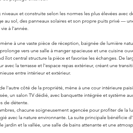
eux niveaux et construite selon les normes les plus élevées avec
e au sol, des panneaux solaires et son propre puits privé — u
 vie à l'année.
mène à une vaste pièce de réception, baignée de lumière nature
e prolonge vers une salle à manger spacieuse et une cuisine ouve
 îlot central structure la pièce et favorise les échanges. De lar
ur avec la terrasse et l'espace repas extérieur, créant une transi
euse entre intérieur et extérieur.
 de l'autre côté de la propriété, mène à une cour intérieure paisib
ée, un salon TV dédié, avec banquette intégrée et système aud
es de détente.
mbres, chacune soigneusement agencée pour profiter de la lum
ilégié avec la nature environnante. La suite principale bénéficie d
le jardin et la vallée, une salle de bains attenante et une atmo