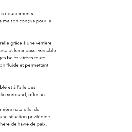
 des équipements
ne maison conçue pour le
lle grâce à une verrière
rte et lumineuse, véritable
ges baies vitrées toute
tion fluide et permettant
le et à l'aile des
io surround, offre un
ière naturelle, de
'une situation privilégiée
sphère de havre de paix.