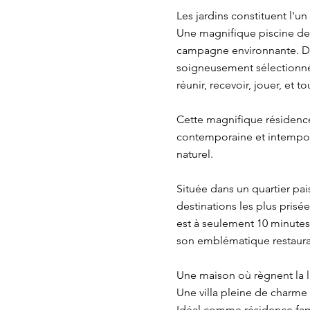
Les jardins constituent l'un
Une magnifique piscine de 2
campagne environnante. De
soigneusement sélectionné
réunir, recevoir, jouer, et 
Cette magnifique résidence
contemporaine et intempore
naturel.
Située dans un quartier pais
destinations les plus prisé
est à seulement 10 minutes
son emblématique restaura
Une maison où règnent la lu
Une villa pleine de charme 
Idéal comme résidence fami