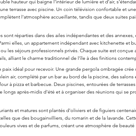
ble hauteur qui baigne l'intérieur de lumière et d'air, s'étendan
une terrasse avec piscine. Un coin télévision confortable et un
complètent l'atmosphère accueillante, tandis que deux suites pai
s sont réparties dans des ailes indépendantes et des annexes, o
 Parmi elles, un appartement indépendant avec kitchenette et b
 ou les séjours professionnels privés. Chaque suite est conçue 
ils, alliant le charme traditionnel de l'île à des finitions contem
 paix idéal pour recevoir. Une grande pergola ombragée crée u
lein air, complété par un bar au bord de la piscine, des salons 
our à pizza et barbecue. Deux piscines, entourées de terrasses 
de longs après-midis d'été et à organiser des réunions qui se p
uriants et matures sont plantés d'oliviers et de figuiers centena
elles que des bougainvilliers, du romarin et de la lavande. Cet
ouleurs vives et de parfums, créant une atmosphère de beauté et