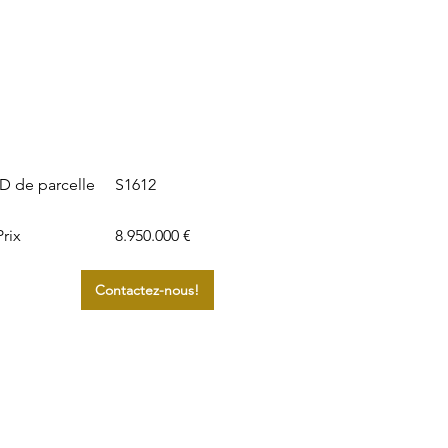
S1612
ID de parcelle
Prix
8.950.000 €
Contactez-nous!