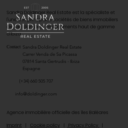
Sandra Doldinger Real Estate est la spécialiste et
l'une des principales sociétés de biens immobiliers
de luxe dans les emplacements haut de gamme
d'Ibiza.
Sandra Doldinger Real Estate
Contact
Carrer Venda de Sa Picassa
07814 Santa Gertrudis - Ibiza
Espagne
(+34) 660 505 707
info@doldinger.com
Agence immobilière officielle des îles Baléares
Imprint
|
Cookie policy
|
Privacy Policy
|