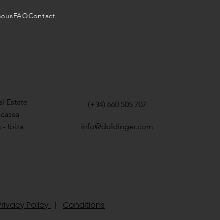
nous
FAQ
Contact
l Estate
(+34) 660 505 707
icassa
 - Ibiza
info@doldinger.com
rivacy Policy
|
Conditions