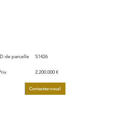
S1426
ID de parcelle
Prix
2.200.000 €
Contactez-nous!