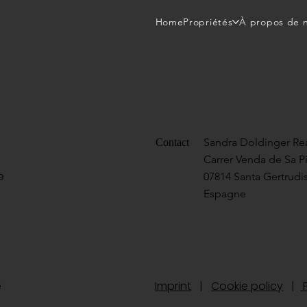
Home
Propriétés
À propos de 
Sandra Doldinger Rea
Contact
Carrer Venda de Sa P
e
07814 Santa Gertrudis
Espagne
te
Imprint
|
Cookie policy
|
P