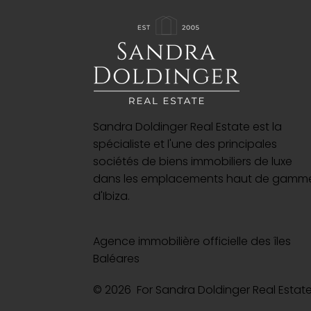
Sandra Doldinger Real Estate est la
spécialiste et l'une des principales
sociétés de biens immobiliers de luxe
dans les emplacements haut de gamm
d'Ibiza.
Agence immobilière officielle des îles
Baléares
© 2026 For Sandra Doldinger Real Esta