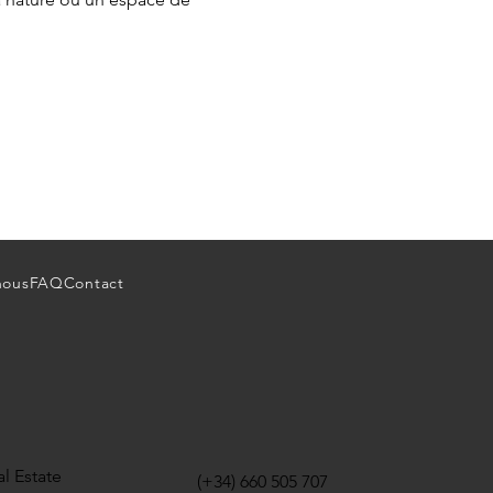
nous
FAQ
Contact
l Estate
(+34) 660 505 707