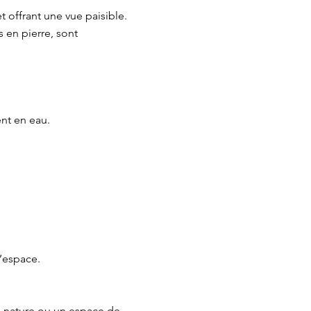
 offrant une vue paisible.
 en pierre, sont
nt en eau.
l’espace.
a nature ou un espace de