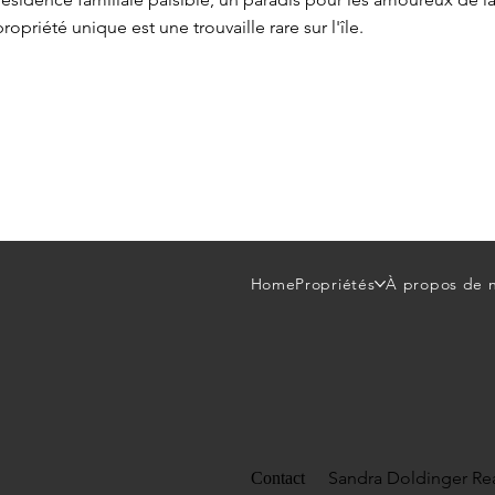
ropriété unique est une trouvaille rare sur l'île.
Home
Propriétés
À propos de 
Sandra Doldinger Rea
Contact