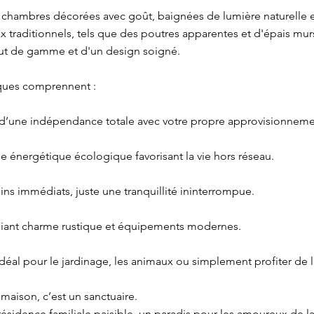
 chambres décorées avec goût, baignées de lumière naturelle et
 traditionnels, tels que des poutres apparentes et d'épais murs
aut de gamme et d'un design soigné.
tiques comprennent :
ez d’une indépendance totale avec votre propre approvisionneme
e énergétique écologique favorisant la vie hors réseau.
sins immédiats, juste une tranquillité ininterrompue.
lliant charme rustique et équipements modernes.
– Idéal pour le jardinage, les animaux ou simplement profiter de 
 maison, c’est un sanctuaire.
ésidence familiale paisible, un paradis pour les amoureux de l