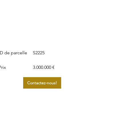
S2225
ID de parcelle
Prix
3.000.000 €
Contactez-nous!