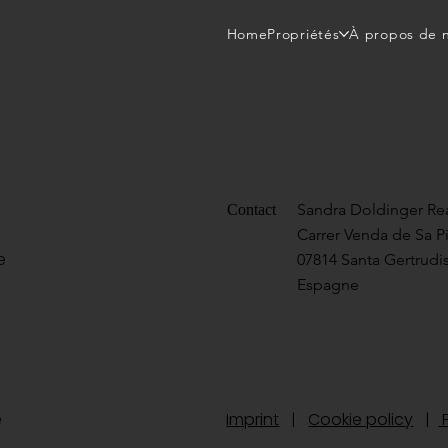
Home
Propriétés
À propos de 
Sandra Doldinger Rea
Contact
Carrer Venda de Sa P
e
07814 Santa Gertrudis
Espagne
te
Imprint
|
Cookie policy
|
P