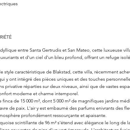
ectriques
RIÉTÉ
yllique entre Santa Gertrudis et San Mateo, cette luxueuse vil
uxuriants et d'un ciel d'un bleu profond, offrant un refuge isolé
e style caractéristique de Blakstad, cette villa, récemment ac
 qui y ont intégré des pièces uniques et des touches personnel
s privative réparties sur deux niveaux, ainsi que de vastes espa
onfort moderne et charme intemporel.
 finca de 15 000 m², dont 5 000 m² de magnifiques jardins médi
havre de paix. L'air y est embaumé des parfums enivrants des fle
tmosphère profondément ressourçante et apaisante.
rquoise scintillante de 96 m² s'étend avec élégance le long de 
collines couvertes de pins d'un vert émeraude. L'architecture f