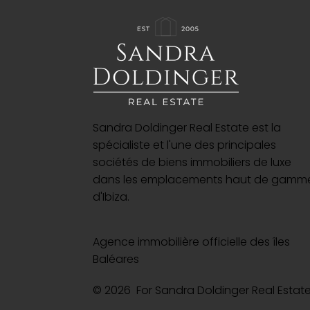
Sandra Doldinger Real Estate est la
spécialiste et l'une des principales
sociétés de biens immobiliers de luxe
dans les emplacements haut de gamm
d'Ibiza.
Agence immobilière officielle des îles
Baléares
© 2026 For Sandra Doldinger Real Esta