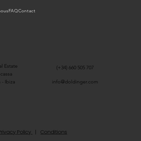
nous
FAQ
Contact
l Estate
(+34) 660 505 707
icassa
 - Ibiza
info@doldinger.com
rivacy Policy
|
Conditions