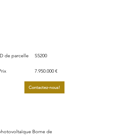
S5200
ID de parcelle
Prix
7.950.000 €
Contactez-nous!
 photovoltaïque Borne de 