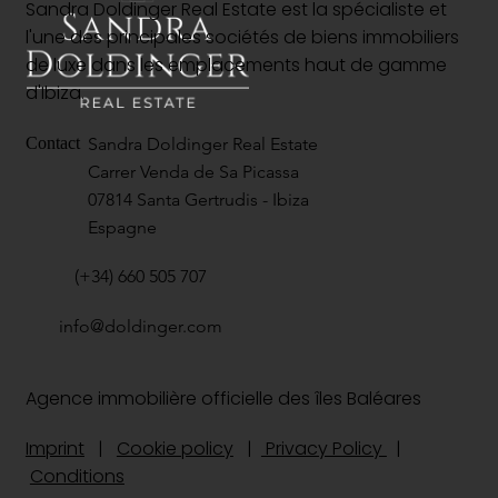
Sandra Doldinger Real Estate est la spécialiste et
l'une des principales sociétés de biens immobiliers
de luxe dans les emplacements haut de gamme
d'Ibiza.
Sandra Doldinger Real Estate
Contact
Carrer Venda de Sa Picassa
07814 Santa Gertrudis - Ibiza
Espagne
(+34) 660 505 707
info@doldinger.com
Agence immobilière officielle des îles Baléares
Imprint
|
Cookie policy
|
Privacy Policy
|
Conditions