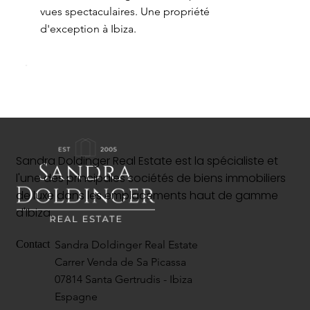
vues spectaculaires. Une propriété
d'exception à Ibiza.
Sandra Doldinger Real Estate est la spécialiste et
l'une des principales sociétés de biens immobiliers
de luxe dans les emplacements haut de gamme
d'Ibiza.
Sandra Doldinger Real Estate
Contact
Carrer Venda de Sa Picassa
07814 Santa Gertrudis - Ibiza
Espagne