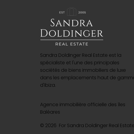
Sandra Doldinger Real Estate est la
spécialiste et l'une des principales
sociétés de biens immobiliers de luxe
dans les emplacements haut de gamm
d'Ibiza.
Agence immobilière officielle des îles
Baléares
© 2026 For Sandra Doldinger Real Esta