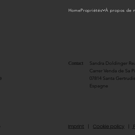
Home
Propriétés
À propos de 
Sandra Doldinger Rea
Contact
Carrer Venda de Sa P
e
07814 Santa Gertrudis
Espagne
te
Imprint
|
Cookie policy
|
P