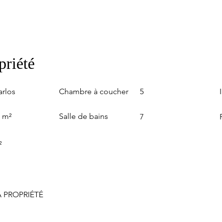
priété
Chambre à coucher
arlos
5
Salle de bains
0 m²
7
²
 PROPRIÉTÉ