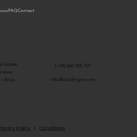
nous
FAQ
Contact
l Estate
(+34) 660 505 707
icassa
 - Ibiza
info@doldinger.com
rivacy Policy
|
Conditions