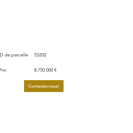
S5202
ID de parcelle
Prix
8.750.000 €
Contactez-nous!