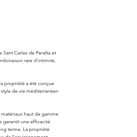
e Sant Carles de Peralta et
ombinaison rare d'intimité,
la propriété a été conçue
 style de vie méditerranéen
es matériaux haut de gamme
 garantit une efficacité
ong terme. La propriété
ux de l'environnement.