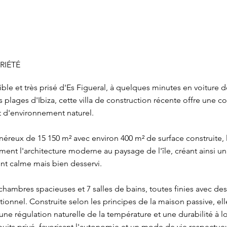
RIÉTÉ
ible et très prisé d'Es Figueral, à quelques minutes en voiture d
s plages d'Ibiza, cette villa de construction récente offre une c
 d'environnement naturel.
néreux de 15 150 m² avec environ 400 m² de surface construite, 
ent l'architecture moderne au paysage de l'île, créant ainsi un
t calme mais bien desservi.
ambres spacieuses et 7 salles de bains, toutes finies avec d
ionnel. Construite selon les principes de la maison passive, elle
ne régulation naturelle de la température et une durabilité à l
uits privé, favorisant l'autonomie et un mode de vie respectue