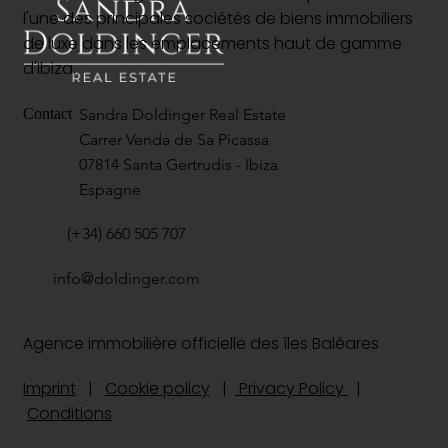
l'une des principales sociétés de biens immobiliers
de luxe dans les emplacements haut de gamme
d'Ibiza.
Sandra Doldinger Real Estate
Contact
Carrer Venda de Sa Picassa
07814 Santa Gertrudis - Ibiza
Espagne
(+34) 660 505 707
info@doldinger.com
Agence immobilière officielle des îles Baléares
Imprint
|
Cookie policy
|
Privacy Policy
|
Conditions