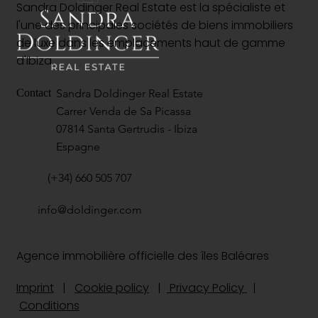
Sandra Doldinger Real Estate est la spécialiste et
l'une des principales sociétés de biens immobiliers
de luxe dans les emplacements haut de gamme
d'Ibiza.
Sandra Doldinger Real Estate
Contact
Carrer Venda de Sa Picassa
07814 Santa Gertrudis - Ibiza
Espagne
(+34) 660 505 707
info@doldinger.com
Agence immobilière officielle des îles Baléares
Imprint
|
Cookie policy
|
Privacy Policy
|
Conditions