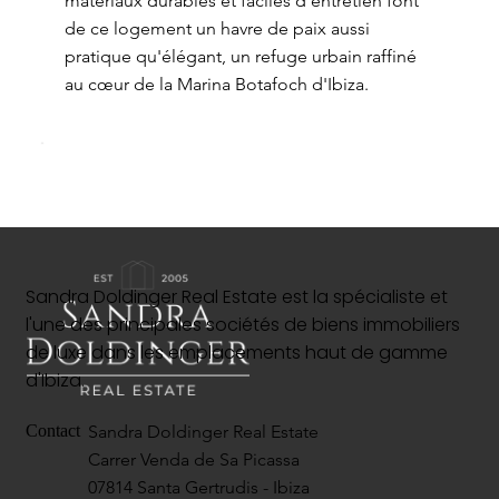
matériaux durables et faciles d'entretien font
de ce logement un havre de paix aussi
pratique qu'élégant, un refuge urbain raffiné
au cœur de la Marina Botafoch d'Ibiza.
Sandra Doldinger Real Estate est la spécialiste et
l'une des principales sociétés de biens immobiliers
de luxe dans les emplacements haut de gamme
d'Ibiza.
Sandra Doldinger Real Estate
Contact
Carrer Venda de Sa Picassa
07814 Santa Gertrudis - Ibiza