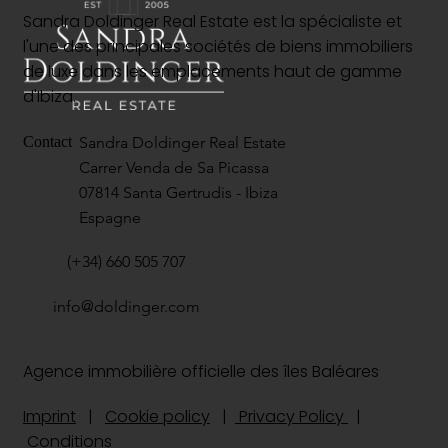
Sandra Doldinger Real Estate est la spécialiste et
l'une des principales sociétés de biens immobiliers
de luxe dans les emplacements haut de gamme
d'Ibiza.
Sandra Doldinger Real Estate
Contact
Carrer Venda de Sa Picassa
07814 Santa Gertrudis - Ibiza
Espagne
(+34) 660 505 707
info@doldinger.com
Agence immobilière officielle des îles Baléares
Imprint
|
Cookie policy
|
Privacy Policy
|
Conditions