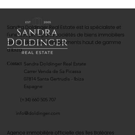
Sandra Doldinger Real Estate est la spécialiste et
l'une des principales sociétés de biens immobiliers
de luxe dans les emplacements haut de gamme
d'Ibiza.
Sandra Doldinger Real Estate
Contact
Carrer Venda de Sa Picassa
07814 Santa Gertrudis - Ibiza
Espagne
(+34) 660 505 707
info@doldinger.com
Agence immobilière officielle des îles Baléares