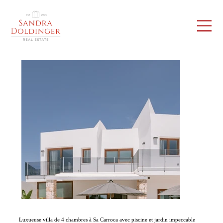
Luxueuse villa de 4 chambres à Sa Carroca avec piscine et jardin impeccable