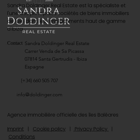
Sandra Doldinger Real Estate est la spécialiste et
l'une des principales sociétés de biens immobiliers
de luxe dans les emplacements haut de gamme
d'Ibiza.
Sandra Doldinger Real Estate
Contact
Carrer Venda de Sa Picassa
07814 Santa Gertrudis - Ibiza
Espagne
(+34) 660 505 707
info@doldinger.com
Agence immobilière officielle des îles Baléares
Imprint
|
Cookie policy
|
Privacy Policy
|
Conditions