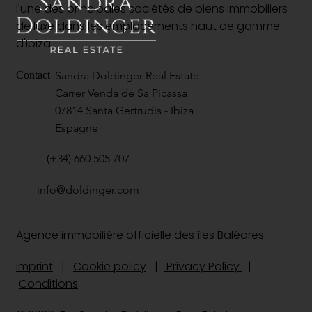
l'une des principales sociétés de biens immobiliers
de luxe dans les emplacements haut de gamme
d'Ibiza.
Sandra Doldinger Real Estate
Contact
Carrer Venda de Sa Picassa
07814 Santa Gertrudis - Ibiza
Espagne
(+34) 660 505 707
info@doldinger.com
Agence immobilière officielle des îles Baléares
Imprint
|
Cookie policy
|
Privacy Policy
|
Conditions