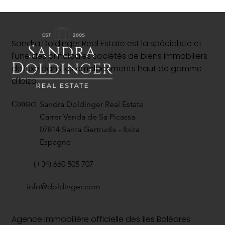
Sandra Doldinger Real Estate est la spécialiste et
l'une des principales sociétés de biens immobiliers
de luxe dans les emplacements haut de gamme
d'Ibiza.
Sandra Doldinger Real Estate
Contact
Carrer Venda de Sa Picassa
07814 Santa Gertrudis - Ibiza
Espagne
(+34) 660 505 707
info@doldinger.com
Agence immobilière officielle des îles Baléares