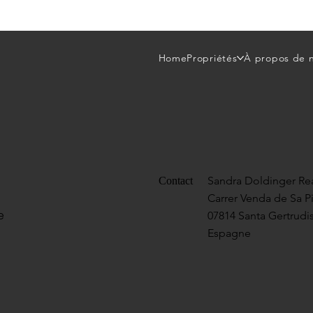
Home
Propriétés
À propos de 
Sandra Doldinger Rea
Contact
Carrer Venda de Sa P
e
07814 Santa Gertrudis
Espagne