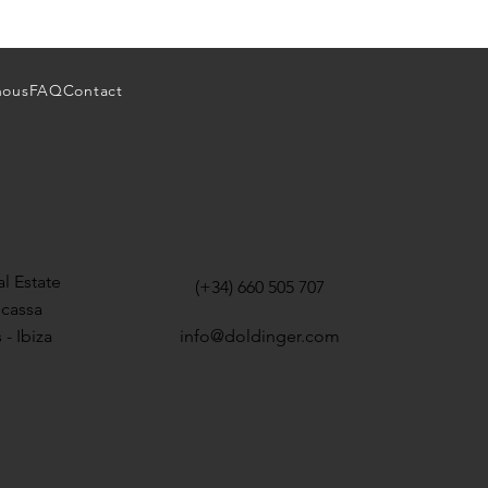
nous
FAQ
Contact
l Estate
(+34) 660 505 707
icassa
 - Ibiza
info@doldinger.com