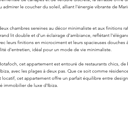
u admirer le coucher du soleil, alliant l'énergie vibrante de Mar
x chambres sereines au décor minimaliste et aux finitions ra
rand lit double et d'un éclairage d'ambiance, reflétant l'élég
ec leurs finitions en microciment et leurs spacieuses douches à l
ité d'entretien, idéal pour un mode de vie minimaliste.
otafoch, cet appartement est entouré de restaurants chics, de 
iza, avec les plages à deux pas. Que ce soit comme résidence 
ocatif, cet appartement offre un parfait équilibre entre design, 
hé immobilier de luxe d'Ibiza.