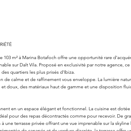
RIÉTÉ
103 m² à Marina Botafoch offre une opportunité rare d'acquér
able sur Dalt Vila. Proposé en exclusivité par notre agence, c
 des quartiers les plus prisés d'Ibiza.
on de calme et de raffinement vous enveloppe. La lumière natur
s et doux, des matériaux haut de gamme et une disposition flu
onnent en un espace élégant et fonctionnel. La cuisine est doté
, idéal pour des repas décontractés comme pour recevoir. De gra
n à une terrasse privée offrant une vue imprenable sur la skyline 
mentée de canapés et de verdure discrète, la terrasse offre u