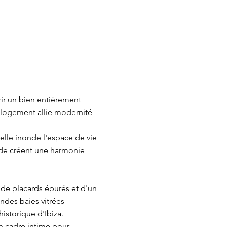
ir un bien entièrement
e logement allie modernité
elle inonde l'espace de vie
ide créent une harmonie
e de placards épurés et d'un
ndes baies vitrées
historique d'Ibiza.
n cadre intime pour