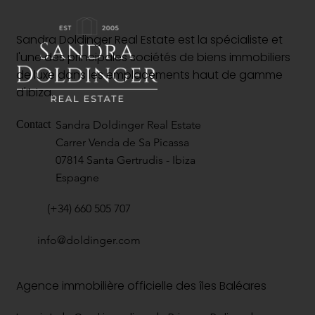
Sandra Doldinger Real Estate est la spécialiste et
l'une des principales sociétés de biens immobiliers
de luxe dans les emplacements haut de gamme
d'Ibiza.
Sandra Doldinger Real Estate
Contact
Carrer Venda de Sa Picassa
07814 Santa Gertrudis - Ibiza
Espagne
(+34) 660 505 707
info@doldinger.com
Agence immobilière officielle des îles Baléares