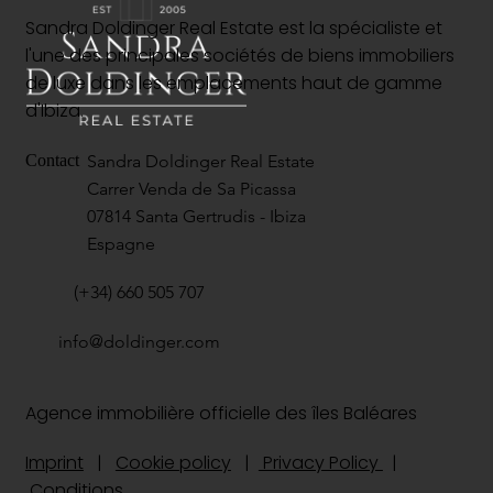
Sandra Doldinger Real Estate est la spécialiste et
l'une des principales sociétés de biens immobiliers
de luxe dans les emplacements haut de gamme
d'Ibiza.
Sandra Doldinger Real Estate
Contact
Carrer Venda de Sa Picassa
07814 Santa Gertrudis - Ibiza
Espagne
(+34) 660 505 707
info@doldinger.com
Agence immobilière officielle des îles Baléares
Imprint
|
Cookie policy
|
Privacy Policy
|
Conditions