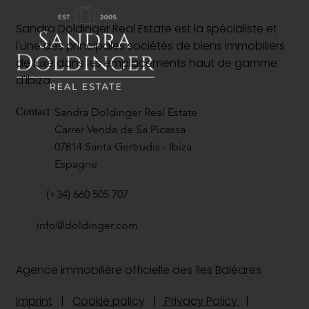
Sandra Doldinger Real Estate est la spécialiste et
l'une des principales sociétés de biens immobiliers
de luxe dans les emplacements haut de gamme
d'Ibiza.
Sandra Doldinger Real Estate
Contact
Carrer Venda de Sa Picassa
07814 Santa Gertrudis - Ibiza
Espagne
(+34) 660 505 707
info@doldinger.com
Agence immobilière officielle des îles Baléares
Imprint
|
Cookie policy
|
Privacy Policy
|