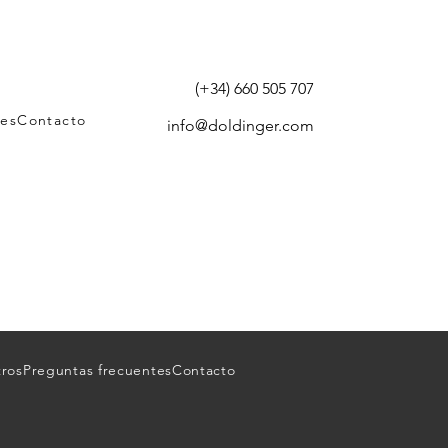
(+34) 660 505 707
tes
Contacto
info@doldinger.com
tros
Preguntas frecuentes
Contacto