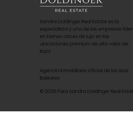
Sandra Doldinger Real Estate es la
especialista y una de las empresas líde
en bienes raíces de lujo en las
ubicaciones premium de alto valor de
Ibiza.
Agencia Inmobiliaria Oficial de las Islas
Baleares
© 2026 Para Sandra Doldinger Real Esta