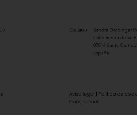
res
Sandra Doldinger Re
Contacto
Calle Venda de Sa P
07814 Santa Gertrudi
España
te
Aviso legal
|
Política de cook
Condiciones