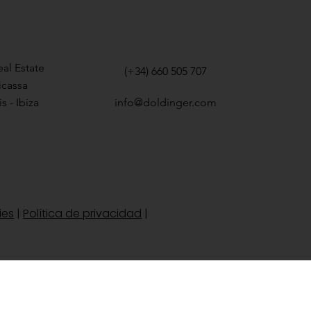
al Estate
(+34) 660 505 707
icassa
s - Ibiza
info@doldinger.com
ies
|
Política de privacidad
|