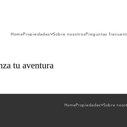
Home
Propiedades
Sobre nosotros
Preguntas frecuen
za tu aventura
Home
Propiedades
Sobre noso