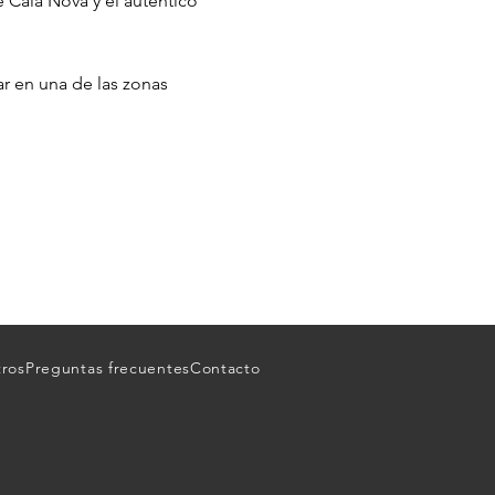
e Cala Nova y el auténtico
r en una de las zonas
tros
Preguntas frecuentes
Contacto