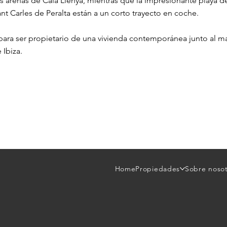
ves arenas de Cala Llenya, mientras que la impresionante playa d
t Carles de Peralta están a un corto trayecto en coche.
ara ser propietario de una vivienda contemporánea junto al ma
 Ibiza.
Home
Propiedades
Sobre noso