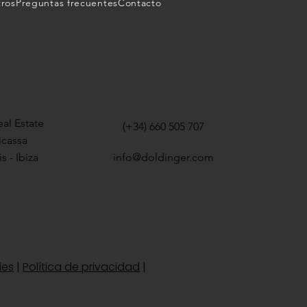
tros
Preguntas frecuentes
Contacto
al Estate
(+34) 660 505 707
icassa
s - Ibiza
info@doldinger.com
ies
|
Política de privacidad
|