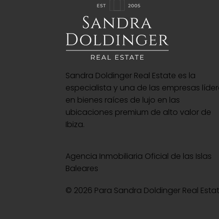
Sandra Doldinger Real Estate es la
especialista y una de las empresas líde
en bienes raíces de lujo en las
ubicaciones premium de alto valor de
Ibiza.
Agencia Inmobiliaria Oficial de las Islas
Baleares
© 2026 Para Sandra Doldinger Real Esta