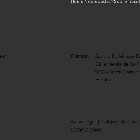
Home
Propiedades
Sobre noso
res
Sandra Doldinger Re
Contacto
Calle Venda de Sa P
07814 Santa Gertrudi
España
te
Aviso legal
|
Política de cook
Condiciones