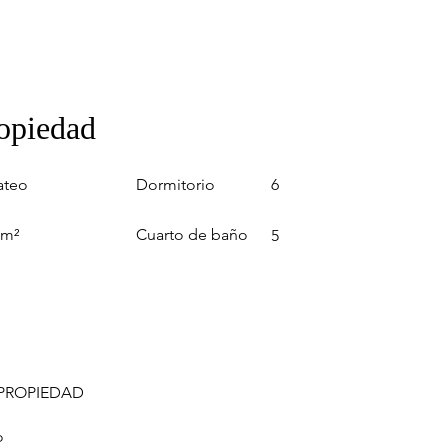
ropiedad
Dormitorio
ateo
6
Cuarto de baño
 m²
5
 PROPIEDAD
o