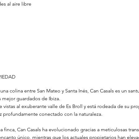
s al aire libre
PIEDAD
na colina entre San Mateo y Santa Inés, Can Casals es un sant
s mejor guardados de Ibiza.
e vistas al exuberante valle de Es Broll y está rodeada de su p
 profundamente conectado con la naturaleza.
a finca, Can Casals ha evolucionado gracias a meticulosas tran
encanto único, mientras que los actuales propietarios han eleva