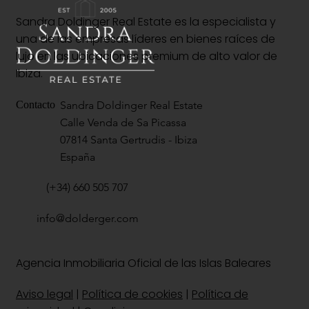
Sandra Doldinger Real Estate es la especialista y
una de las empresas líderes en bienes raíces de
lujo en las ubicaciones premium de alto valor de
Ibiza.
Sandra Doldinger Real Estate
Contacto
Calle Venda de Sa Picassa
07814 Santa Gertrudis - Ibiza
España
(+34) 660 505 707
info@dolderger.com
Agencia Inmobiliaria Oficial de las Islas Baleares
Aviso legal
|
Política de cookies
|
Política de