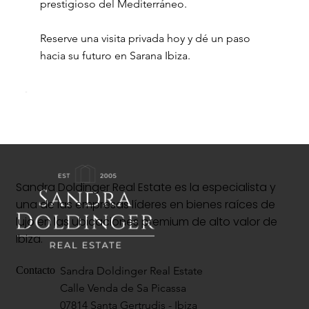
prestigioso del Mediterráneo.
Reserve una visita privada hoy y dé un paso
hacia su futuro en Sarana Ibiza.
Sandra Doldinger Real Estate es la especialista y
una de las empresas líderes en bienes raíces de
lujo en las ubicaciones premium de alto valor de
Ibiza.
Sandra Doldinger Real Estate
Contacto
Calle Venda de Sa Picassa
07814 Santa Gertrudis - Ibiza