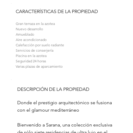
CARACTERÍSTICAS DE LA PROPIEDAD
Gran terraza en la azotea
Nuevo desarrollo
Amueblado
Aire acondicionado
Calefacción por suelo radiante
Servicios de conserjería
Piscina en la azotea
Seguridad 24 horas
Varias plazas de aparcamiento
DESCRIPCIÓN DE LA PROPIEDAD
Donde el prestigio arquitectónico se fusiona
con el glamour mediterráneo
Bienvenido a Sarana, una colección exclusiva
de sólo siete residencias de ultra lujo en el