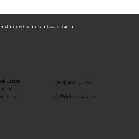
tros
Preguntas frecuentes
Contacto
al Estate
(+34) 660 505 707
icassa
s - Ibiza
info@doldinger.com