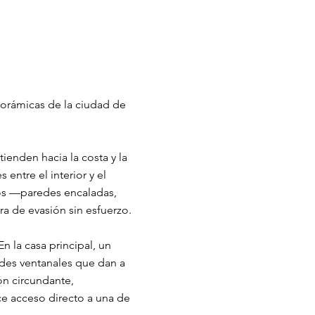
anorámicas de la ciudad de
ienden hacia la costa y la
entre el interior y el
ivos —paredes encaladas,
a de evasión sin esfuerzo.
n la casa principal, un
ndes ventanales que dan a
ión circundante,
ce acceso directo a una de