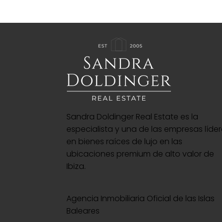
Sandra Doldinger Real Estate es la
especialista y una de las empresas líde
en bienes raíces de lujo en las
ubicaciones premium de alto valor de
Ibiza.
Agencia Inmobiliaria Oficial de las Islas
Baleares