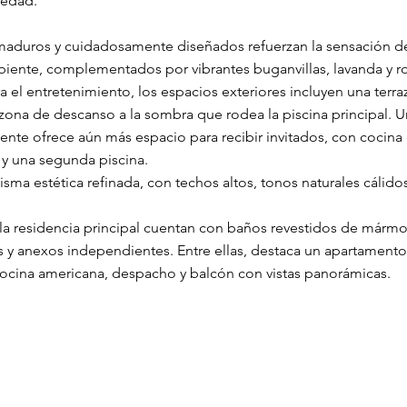
iedad.
s maduros y cuidadosamente diseñados refuerzan la sensación de 
biente, complementados por vibrantes buganvillas, lavanda y 
 el entretenimiento, los espacios exteriores incluyen una terr
a zona de descanso a la sombra que rodea la piscina principal. 
nte ofrece aún más espacio para recibir invitados, con cocina e
 y una segunda piscina.
sma estética refinada, con techos altos, tonos naturales cálidos
la residencia principal cuentan con baños revestidos de mármol
as y anexos independientes. Entre ellas, destaca un apartamento
ocina americana, despacho y balcón con vistas panorámicas.