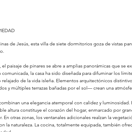
PIEDAD
linas de Jesús, esta villa de siete dormitorios goza de vistas p
o.
el paisaje de pinares se abre a amplias panorámicas que se ext
 comunicada, la casa ha sido diseñada para difuminar los límites 
o relajado de la vida isleña. Elementos arquitectónicos distint
os y múltiples terrazas bañadas por el sol— crean una atmósfer
s combinan una elegancia atemporal con calidez y luminosidad. E
le altura constituye el corazón del hogar, enmarcado por gra
r. En otras zonas, los ventanales adicionales realzan la vegetac
n la naturaleza. La cocina, totalmente equipada, también ofre