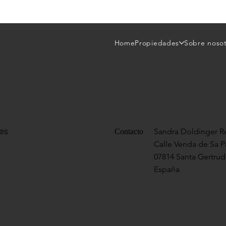
Home
Propiedades
Sobre noso
res
Sandra Doldinger Re
Contacto
Calle Venda de Sa P
07814 Santa Gertrudi
España