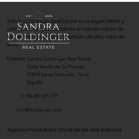
Sandra Doldinger Real Estate es la especialista y
una de las empresas líderes en bienes raíces de
lujo en las ubicaciones premium de alto valor de
Ibiza.
Sandra Doldinger Real Estate
Contacto
Calle Venda de Sa Picassa
07814 Santa Gertrudis - Ibiza
España
(+34) 660 505 707
info@dolderger.com
Agencia Inmobiliaria Oficial de las Islas Baleares