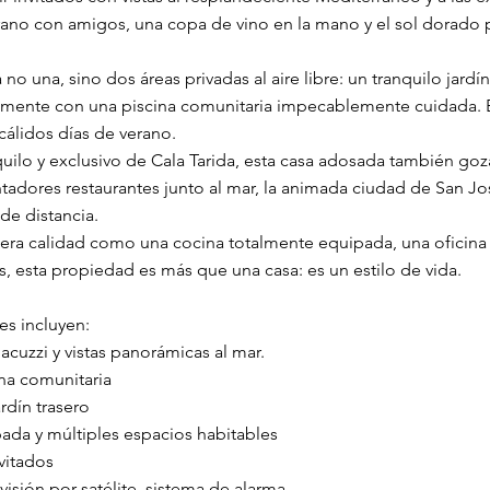
rano con amigos, una copa de vino en la mano y el sol dorado
 no una, sino dos áreas privadas al aire libre: un tranquilo jardín
tamente con una piscina comunitaria impecablemente cuidada. E
 cálidos días de verano.
quilo y exclusivo de Cala Tarida, esta casa adosada también go
tadores restaurantes junto al mar, la animada ciudad de San Jo
de distancia.
mera calidad como una cocina totalmente equipada, una oficina 
zas, esta propiedad es más que una casa: es un estilo de vida.
les incluyen:
acuzzi y vistas panorámicas al mar.
ina comunitaria
rdín trasero
ada y múltiples espacios habitables
vitados
isión por satélite, sistema de alarma