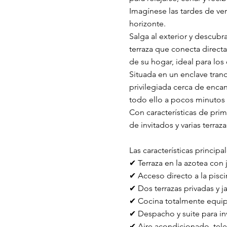
Imagínese las tardes de ve
horizonte.
Salga al exterior y descubra
terraza que conecta direc
de su hogar, ideal para los
Situada en un enclave tran
privilegiada cerca de encan
todo ello a pocos minutos 
Con características de pri
de invitados y varias terra
Las características principa
✔ Terraza en la azotea con j
✔ Acceso directo a la pisc
✔ Dos terrazas privadas y ja
✔ Cocina totalmente equip
✔ Despacho y suite para in
✔ Aire acondicionado, telev