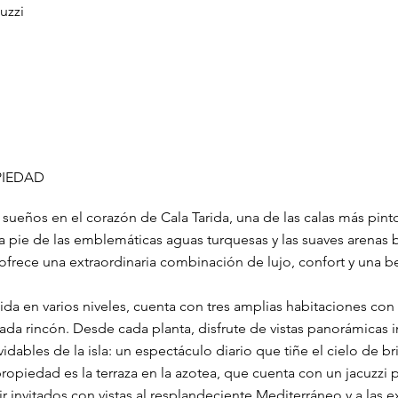
uzzi
PIEDAD
 sueños en el corazón de Cala Tarida, una de las calas más pinto
 a pie de las emblemáticas aguas turquesas y las suaves arenas bl
frece una extraordinaria combinación de lujo, confort y una be
uida en varios niveles, cuenta con tres amplias habitaciones co
cada rincón. Desde cada planta, disfrute de vistas panorámicas 
idables de la isla: un espectáculo diario que tiñe el cielo de bri
propiedad es la terraza en la azotea, que cuenta con un jacuzzi
bir invitados con vistas al resplandeciente Mediterráneo y a las 