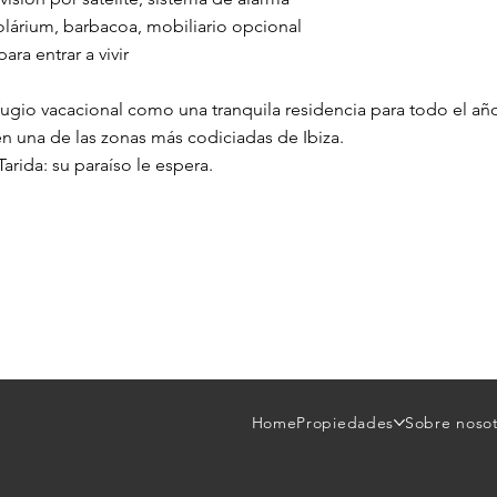
lárium, barbacoa, mobiliario opcional
ara entrar a vivir
efugio vacacional como una tranquila residencia para todo el añ
en una de las zonas más codiciadas de Ibiza.
rida: su paraíso le espera.
Home
Propiedades
Sobre noso