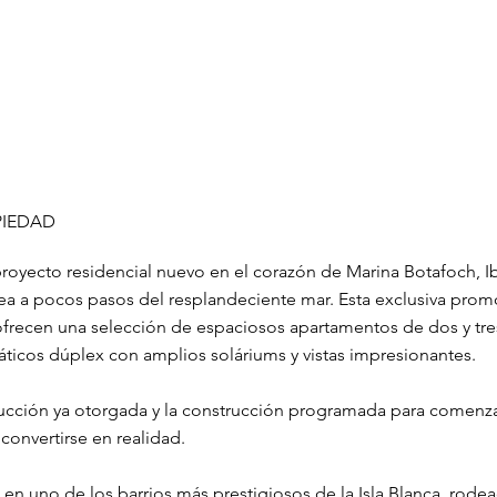
PIEDAD
oyecto residencial nuevo en el corazón de Marina Botafoch, Ib
ea a pocos pasos del resplandeciente mar. Esta exclusiva prom
ofrecen una selección de espaciosos apartamentos de dos y tre
áticos dúplex con amplios soláriums y vistas impresionantes.
ucción ya otorgada y la construcción programada para comenzar
 convertirse en realidad.
 en uno de los barrios más prestigiosos de la Isla Blanca, rod