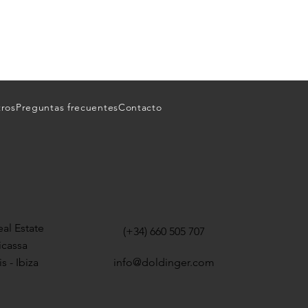
tros
Preguntas frecuentes
Contacto
al Estate
(+34) 660 505 707
icassa
s - Ibiza
info@doldinger.com