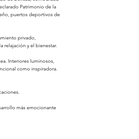
declarado Patrimonio de la
seño, puertos deportivos de
amiento privado,
 relajación y el bienestar.
nea. Interiores luminosos,
ncional como inspiradora.
caciones.
esarrollo más emocionante