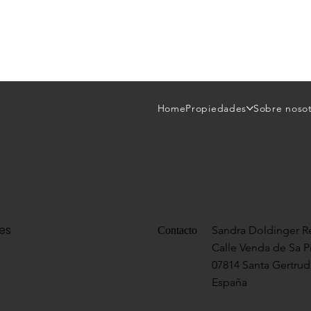
Home
Propiedades
Sobre noso
res
Sandra Doldinger Re
Contacto
Calle Venda de Sa P
07814 Santa Gertrudi
España