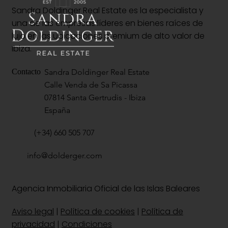
Sandra Doldinger Real Estate es la especialista y
una de las empresas líderes en bienes raíces de
lujo en las ubicaciones premium de alto valor de
Ibiza.
Sandra Doldinger Real Estate
Contacto
Calle Venda de Sa Picassa
07814 Santa Gertrudis - Ibiza
España
(+34) 660 505 707
info@dolderger.com
Agencia Inmobiliaria Oficial de las Islas Baleares
Aviso legal
|
Política de cookies
|
Política de
privacidad
|
Condiciones