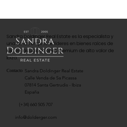
Sandra Doldinger Real Estate es la especialista y
una de las empresas líderes en bienes raíces de
lujo en las ubicaciones premium de alto valor de
Ibiza.
Sandra Doldinger Real Estate
Contacto
Calle Venda de Sa Picassa
07814 Santa Gertrudis - Ibiza
España
(+34) 660 505 707
info@dolderger.com