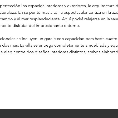
perfección los espacios interiores y exteriores, la arquitectura d
naturaleza. En su punto más alto, la espectacular terraza en la az
l campo y el mar resplandeciente. Aquí podrá relajarse en la saun
ente disfrutar del impresionante entorno.
dicionales se incluyen un garaje con capacidad para hasta cuatr
a dos más. La villa se entrega completamente amueblada y equ
de elegir entre dos diseños interiores distintos, ambos elabora