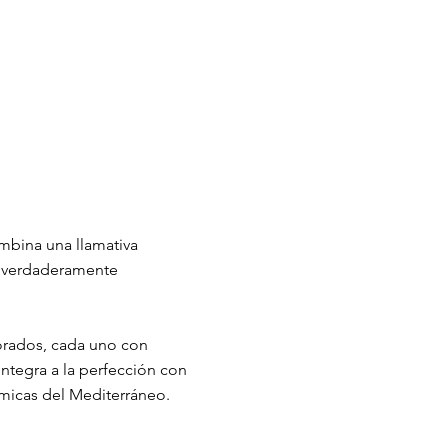
combina una llamativa
a verdaderamente
orados, cada uno con
integra a la perfección con
micas del Mediterráneo.