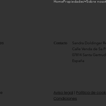
Home
Propiedades
Sobre noso
res
Sandra Doldinger Re
Contacto
Calle Venda de Sa P
07814 Santa Gertrudi
España
te
Aviso legal
|
Política de cook
Condiciones