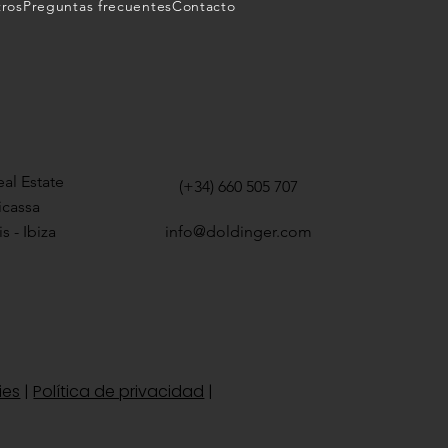
tros
Preguntas frecuentes
Contacto
al Estate
(+34) 660 505 707
icassa
s - Ibiza
info@doldinger.com
ies
|
Política de privacidad
|