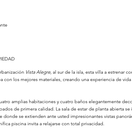
ante
PIEDAD
urbanización
Vista Alegre,
al sur de la isla, esta villa a estrenar 
a con los mejores materiales, creando una experiencia de vid
uatro amplias habitaciones y cuatro baños elegantemente dec
ados de primera calidad. La sala de estar de planta abierta se 
de donde se extienden ante usted impresionantes vistas panorá
ífica piscina invita a relajarse con total privacidad.