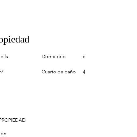
ropiedad
Dormitorio
ells
6
Cuarto de baño
m²
4
 PROPIEDAD
ión