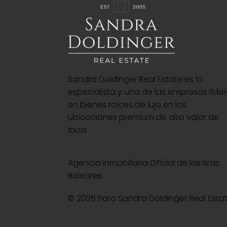
Sandra Doldinger Real Estate es la
especialista y una de las empresas líde
en bienes raíces de lujo en las
ubicaciones premium de alto valor de
Ibiza.
Agencia Inmobiliaria Oficial de las Islas
Baleares
© 2026 Para Sandra Doldinger Real Esta