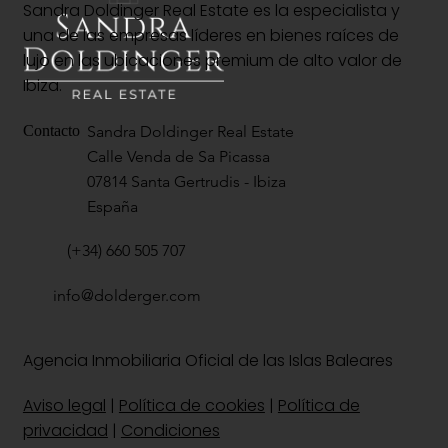
Sandra Doldinger Real Estate es la especialista y
una de las empresas líderes en bienes raíces de
lujo en las ubicaciones premium de alto valor de
Ibiza.
Sandra Doldinger Real Estate
Contacto
Calle Venda de Sa Picassa
07814 Santa Gertrudis - Ibiza
España
(+34) 660 505 707
info@dolderger.com
Agencia Inmobiliaria Oficial de las Islas Baleares
Aviso legal
|
Política de cookies
|
Política de
privacidad
|
Condiciones