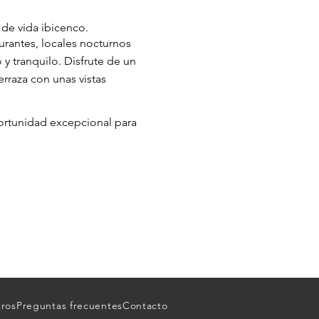
 de vida ibicenco.
urantes, locales nocturnos
o y tranquilo. Disfrute de un
rraza con unas vistas
portunidad excepcional para
tros
Preguntas frecuentes
Contacto