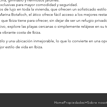
cina, gimnasio y hermosos jardines.
exclusivas para mayor comodidad y seguridad.
de lujo en toda la vivienda, que ofrecen un sofisticado estilo
rina Botafoch, el ático ofrece fácil acceso a los mejores resta
l que Ibiza tiene para ofrecer, sin dejar de ser un refugio privad
vo, explore las playas cercanas o simplemente relájese en su te
a vibrante costa de Ibiza.
stilo y una ubicación inmejorable, lo que lo convierte en una o
r estilo de vida en Ibiza.
Home
Propiedades
Sobre noso