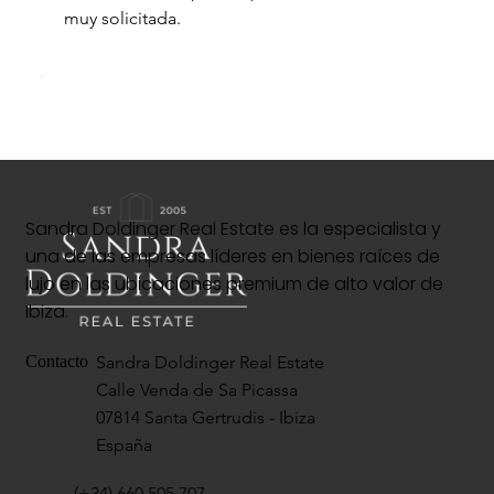
muy solicitada.
Sandra Doldinger Real Estate es la especialista y
una de las empresas líderes en bienes raíces de
lujo en las ubicaciones premium de alto valor de
Ibiza.
Sandra Doldinger Real Estate
Contacto
Calle Venda de Sa Picassa
07814 Santa Gertrudis - Ibiza
España
(+34) 660 505 707