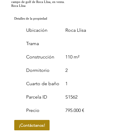
campo de golf de Roca Llisa, en venta.
Roca Llisa
Detalles de la propiedad
Ubicación
Roca Llisa
Trama
Construcción
110 m²
Dormitorio
2
Cuarto de baño
1
Parcela ID
S1562
Precio
795.000 €
¡Contáctanos!