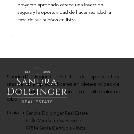
proyecto aprobado ofrece una inversión
segura y la oportunidad de hacer realidad la
casa de sus sueños en Ibiza.
Sandra Doldinger Real Estate es la especialista y
una de las empresas líderes en bienes raíces de
lujo en las ubicaciones premium de alto valor de
Ibiza.
Sandra Doldinger Real Estate
Contacto
Calle Venda de Sa Picassa
07814 Santa Gertrudis - Ibiza