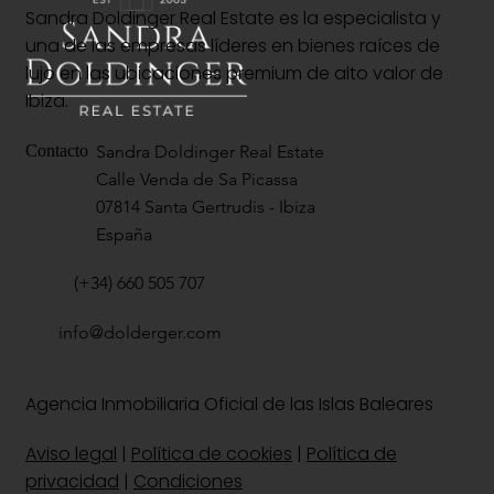
Sandra Doldinger Real Estate es la especialista y
una de las empresas líderes en bienes raíces de
lujo en las ubicaciones premium de alto valor de
Ibiza.
Sandra Doldinger Real Estate
Contacto
Calle Venda de Sa Picassa
07814 Santa Gertrudis - Ibiza
España
(+34) 660 505 707
info@dolderger.com
Agencia Inmobiliaria Oficial de las Islas Baleares
Aviso legal
|
Política de cookies
|
Política de
privacidad
|
Condiciones