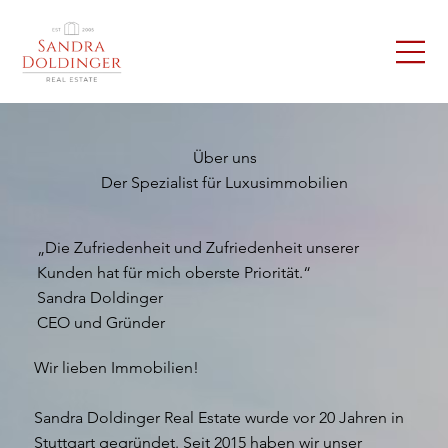
Über uns
Der Spezialist für Luxusimmobilien
„Die Zufriedenheit und Zufriedenheit unserer
Kunden hat für mich oberste Priorität.“
Sandra Doldinger
CEO und Gründer
Wir lieben Immobilien!
Sandra Doldinger Real Estate wurde vor 20 Jahren in
Stuttgart gegründet. Seit 2015 haben wir unser