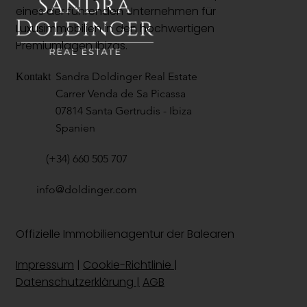
eines der führenden Unternehmen für
Luxusimmobilien in den hochwertigen
Premiumlagen Ibizas.
Sandra Doldinger Real Estate
Kontakt
Carrer Venda de Sa Picassa
07814 Santa Gertrudis - Ibiza
Spanien
(+34) 660 505 707
info@doldinger.com
Offizielle Immobilienagentur der Balearen
Impressum
|
Cookie-Richtlinie
|
Datenschutzerklärung |
AGB