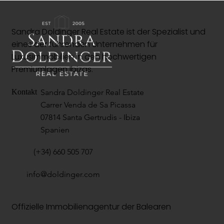
Sandra Doldinger Real Estate ist der Spezialist und
eines der führenden Unternehmen für
Luxusimmobilien in den hochwertigen
Premiumlagen Ibizas.
Sandra Doldinger Real Estate
Kontakt
Carrer Venda de Sa Picassa
07814 Santa Gertrudis - Ibiza
Spanien
(+34) 660 505 707
info@doldinger.com
Offizielle Immobilienagentur der Balearen