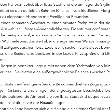
en Panoramablick über Ibiza-Stadt und die umliegende Skyline
etet es den perfekten Rahmen für alles – von friedlichen Mor
n zu eleganten Abenden mit Familie und Freunden.
einen separaten Waschraum, einen privaten Parkplatz in der si
 Auswahl an Lifestyle-Annehmlichkeiten. Eigentümer profitiere
cherheitspersonal, erstklassigem Service und exklusiven Privile
ein Wohnerlebnis, das weit über die eigenen vier Wände hinausg
riff zeitgenössischen Ibiza-Lebensstils suchen, stellt dieses b
r, eine Residenz zu besitzen, in der Luxus, Privatsphäre und Life
en.
 liegen in perfekter Lage direkt neben dem Yachthafen von Ib
r Insel. Sie bieten eine außergewöhnliche Balance zwischen P
achthafen entfernt genießen die Bewohner direkten Zugang zu 
gen Restaurants und einigen der angesagtesten Beachclubs Ibiza
d die pulsierende Atmosphäre von Ibiza-Stadt sind bequem zu e
er Insel direkt vor der Haustür liegen.
 zentralen Lage bewahrt sich die Anlage ein seltenes Gefühl der