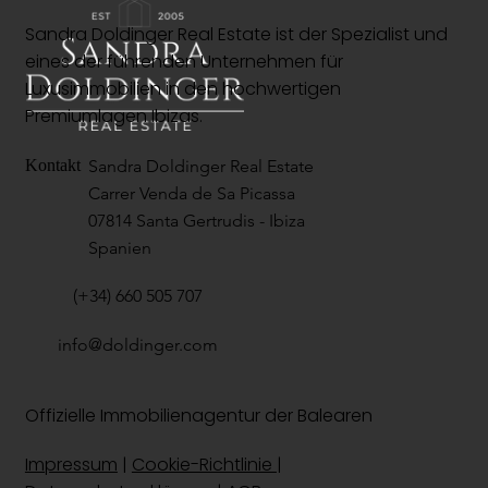
Sandra Doldinger Real Estate ist der Spezialist und
eines der führenden Unternehmen für
Luxusimmobilien in den hochwertigen
Premiumlagen Ibizas.
Sandra Doldinger Real Estate
Kontakt
Carrer Venda de Sa Picassa
07814 Santa Gertrudis - Ibiza
Spanien
(+34) 660 505 707
info@doldinger.com
Offizielle Immobilienagentur der Balearen
Impressum
|
Cookie-Richtlinie
|