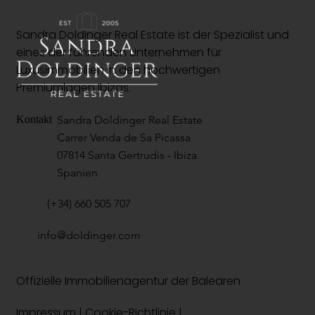
Sandra Doldinger Real Estate ist der Spezialist und
eines der führenden Unternehmen für
Luxusimmobilien in den hochwertigen
Premiumlagen Ibizas.
Sandra Doldinger Real Estate
Kontakt
Carrer Venda de Sa Picassa
07814 Santa Gertrudis - Ibiza
Spanien
(+34) 660 505 707
info@doldinger.com
Offizielle Immobilienagentur der Balearen
Impressum
|
Cookie-Richtlinie
|