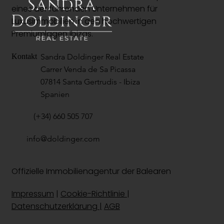
eines der führenden Unternehmen für
Luxusimmobilien in den hochwertigen
Premiumlagen Ibizas.
Sandra Doldinger Real Estate
Kontakt
Carrer Venda de Sa Picassa
07814 Santa Gertrudis - Ibiza
Spanien
(+34) 660 505 707
info@doldinger.com
Offizielle Immobilienagentur der Balearen
Impressum
|
Cookie-Richtlinie
|
Datenschutzerklärung |
AGB