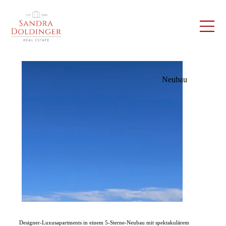
Neubau
Designer-Luxusapartments in einem 5-Sterne-Neubau mit spektakulärem