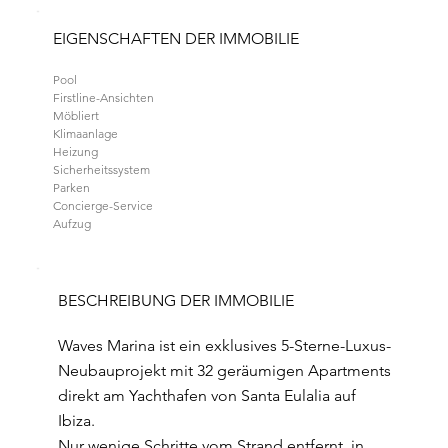
EIGENSCHAFTEN DER IMMOBILIE
Pool
Firstline-Ansichten
Möbliert
Klimaanlage
Heizung
Sicherheitssystem
Parken
Concierge-Service
Aufzug
BESCHREIBUNG DER IMMOBILIE
Waves Marina ist ein exklusives 5-Sterne-Luxus-
Neubauprojekt mit 32 geräumigen Apartments
direkt am Yachthafen von Santa Eulalia auf
Ibiza.
Nur wenige Schritte vom Strand entfernt, in