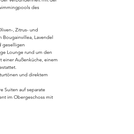
 Swimmingpools des
iven-, Zitrus- und
 Bougainvillea, Lavendel
 geselligen
tige Lounge rund um den
mit einer Außenküche, einem
stattet.
aturtönen und direktem
 Suiten auf separate
ment im Obergeschoss mit