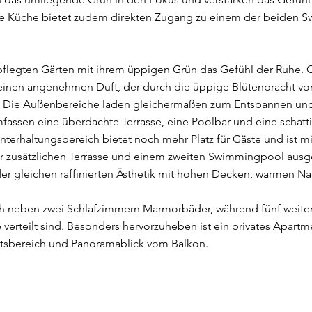
tete Küche bietet zudem direkten Zugang zu einem der beiden
flegten Gärten mit ihrem üppigen Grün das Gefühl der Ruhe. Ol
nen angenehmen Duft, der durch die üppige Blütenpracht von
. Die Außenbereiche laden gleichermaßen zum Entspannen und
assen eine überdachte Terrasse, eine Poolbar und eine schat
nterhaltungsbereich bietet noch mehr Platz für Gäste und ist 
ner zusätzlichen Terrasse und einem zweiten Swimmingpool ausge
er gleichen raffinierten Ästhetik mit hohen Decken, warmen N
h neben zwei Schlafzimmern Marmorbäder, während fünf weitere
erteilt sind. Besonders hervorzuheben ist ein privates Apart
itsbereich und Panoramablick vom Balkon.