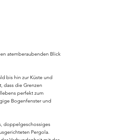
einen atemberaubenden Blick
ld bis hin zur Küste und
t, dass die Grenzen
llebens perfekt zum
ügige Bogenfenster und
es, doppelgeschossiges
sgerichteten Pergola.
 der Verbundenheit mit der