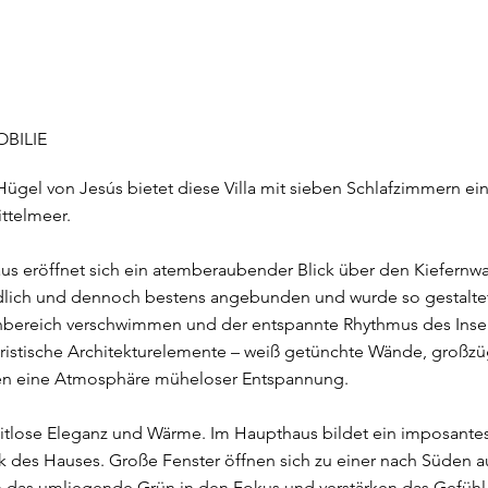
BILIE
 Hügel von Jesús bietet diese Villa mit sieben Schlafzimmern 
ittelmeer.
us eröffnet sich ein atemberaubender Blick über den Kiefernwa
iedlich und dennoch bestens angebunden und wurde so gestalte
bereich verschwimmen und der entspannte Rhythmus des Inse
istische Architekturelemente – weiß getünchte Wände, großz
fen eine Atmosphäre müheloser Entspannung.
zeitlose Eleganz und Wärme. Im Haupthaus bildet ein imposant
des Hauses. Große Fenster öffnen sich zu einer nach Süden au
n das umliegende Grün in den Fokus und verstärken das Gefühl