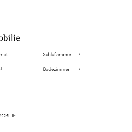
obilie
Schlafzimmer
rnet
7
Badezimmer
²
7
OBILIE