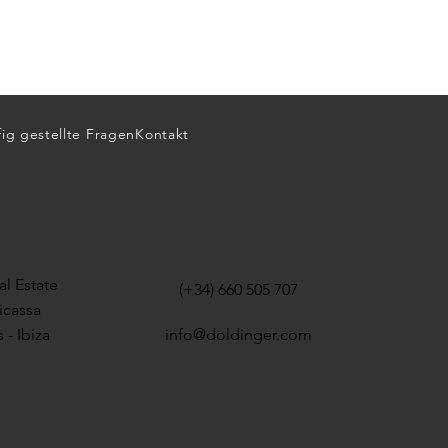
ig gestellte Fragen
Kontakt
l Estate
(+34) 660 505 707
icassa
 - Ibiza
info@doldinger.com