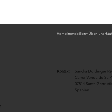
Home
Immobilien
Über uns
Häuf
Sandra Doldinger Rea
Kontakt
Carrer Venda de Sa P
07814 Santa Gertrudis
Spanien
n